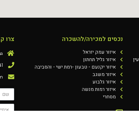
נכסים למכירה/להשכרה
צרו ק
איזור עמק יזראל
גבעת
ין
איזור גליל תחתון
41
איזור יקנעם - טבעון -רמת ישי - והסביבה
איזור משגב
om
איזור גלבוע
איזור רמות מנשה
מסחרי
מדיניות הפרטיות
אני 
הצהרת נגישות
הפרטיו