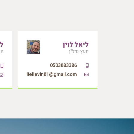
ליאל לוין
לי
יועץ נדל"ן
יו
0503883386
liellevin81@gmail.com