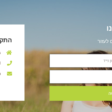
ו
התקש
 לעזור
ג
1
m
ה