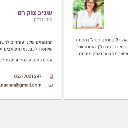
שגיב צוק רם
סוכן נדל"ן
שמי יוהנה, גרה בעמק יזרעאל בגבעת אלה, נשואה +3. בתחום הנדל”ן משנת
המומחים שלנו עומדים לרשות
בצה”ל. השתחררתי בדרגת רס”ן. המוטו שלי
שיחסוך לכם, זמן משאבים וכ
אישי, מקצועי ואמין מובטח…
אנו מקווים שהמידע יעזור ל
053-7001597
a.nadlan@gmail.com