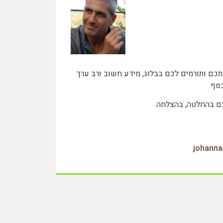
כם ותורמים לכם בבלוג, מידע חשוב ורב ערך
סף.
כם בהחלטה, בהצלחה
johann‏