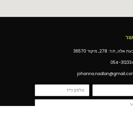
שר
 אלה, ת.ד. 278, מיקוד 36570
054-31233
johanna.nadlan@gmail.c‏
מאשר/ת כי קראתי ואני מסכים/ה ל
מדיניות
ת
של האתר שמופיעה בתחתית האתר.