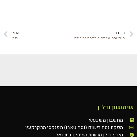
הקודם
הבא
משא ומתן עם לקוחות למכירת הנכס – יוהנה נדל”ן
בית
שימושון נדל"ן
מחשבון משכנתא
הפקת נסח רישום (נסח טאבו) מפנקסי המקרקעין
מידע נדלן מרשות המיסים בישראל