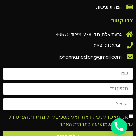
הצהרת נגישות
צרו קשר
גבעת אלה, ת.ד. 278, מיקוד 36570
054-3123341
johanna.nadlan@gmail.com‏
אני מאשר/ת כי קראתי ואני מסכים/ה ל
מדיניות הפרטיות
של האתר שמופיעה בתחתית האתר.