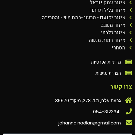
איזור עמק יזראל
איזור גליל תחתון
איזור יקנעם - טבעון -רמת ישי - והסביבה
איזור משגב
איזור גלבוע
איזור רמות מנשה
מסחרי
מדיניות הפרטיות
הצהרת נגישות
צרו קשר
גבעת אלה, ת.ד. 278, מיקוד 36570
054-3123341
johanna.nadlan@gmail.com‏