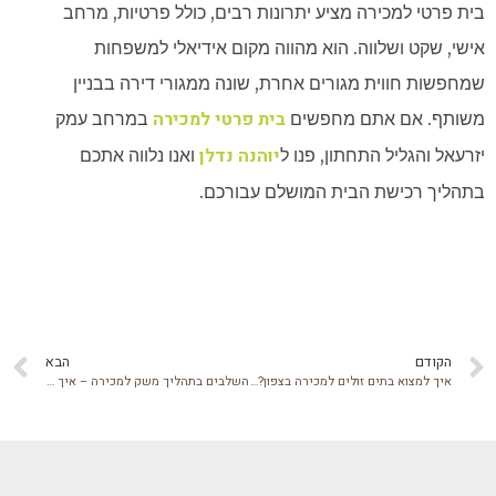
בית פרטי למכירה מציע יתרונות רבים, כולל פרטיות, מרחב
אישי, שקט ושלווה. הוא מהווה מקום אידיאלי למשפחות
שמחפשות חווית מגורים אחרת, שונה ממגורי דירה בבניין
בית פרטי למכירה
משותף. אם אתם מחפשים
במרחב עמק
יוהנה נדלן
יזרעאל והגליל התחתון, פנו ל
ואנו נלווה אתכם
בתהליך רכישת הבית המושלם עבורכם.
הקודם
הבא
איך למצוא בתים זולים למכירה בצפון? מדריך למחפשי מציאות
השלבים בתהליך משק למכירה – איך עושים את זה נכון?