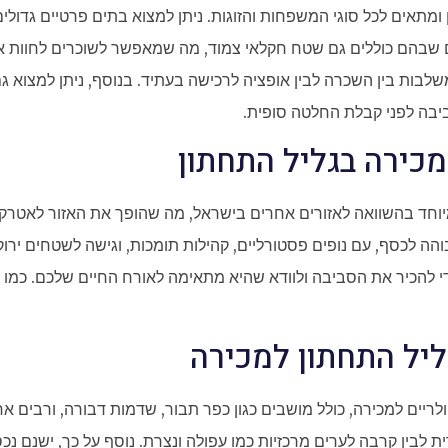
ומתאים לכל סוגי המשפחות והזוגות. ניתן למצוא בתים פרטיים גדולים
ם שבהם כוללים גם שטח חקלאי צמוד, מה שמאפשר לשוכרים לחוות א
לבות בין השכרה לבין אופציה לרכישה בעתיד. בנוסף, ניתן למצוא ג
בה לפני קבלת החלטה סופית.
כירה בגליל התחתון
יוחד בהשוואה לאזורים אחרים בישראל, מה שהופך את האזור לאטרקטי
הה לכסף, עם נופים פסטורליים, קהילות תומכות, וגישה לשטחים יר
 להכיר את הסביבה ולוודא שהיא מתאימה לאורח החיים שלכם. כמו כן
ליל התחתון למכירה
לריים למכירה, כולל מושבים כגון כפר תבור, שדמות דבורה, ורבים אח
ת לבין קרבה לערים מרכזיות כמו עפולה ונצרת. נוסף על כך, ישנם נכ