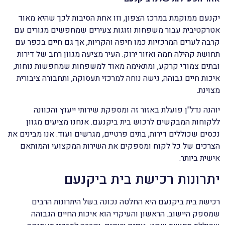
יקנעם ממוקמת במרכז הצפון, וזו אחת הסיבות לכך שהיא מאוד
אטרקטיבית עבור משפחות וזוגות צעירים שמחפשים מגורים עם
קרבה לערים המרכזיות כמו חיפה והקריות, אך גם חיים בכפר עם
תחושת קהילה חמה ואזור ירוק. העיר מציעה מגוון רחב של דירות
ובתים צמודי קרקע, ומתאימה מאוד למשפחות שמחפשות נוחות,
איכות חיים גבוהה, גישה נוחה למרכזי תעסוקה, ותחבורה ציבורית
מצוינת.
יוהנה נדל"ן פועלת באזור זה ומספקת שירותי ייעוץ והכוונה
ללקוחות המבקשים לרכוש בית ביקנעם. אנחנו מציעים מגוון
נכסים שכוללים דירות, בתים פרטיים, מגרשים ועוד. אנו מבינים את
הצרכים של כל לקוח ומספקים את השירות המקצועי והמותאם
אישית ביותר.
יתרונות רכישת בית ביקנעם
רכישת בית ביקנעם היא החלטה נכונה בשל היתרונות הרבים
שמספק היישוב. הראשון והעיקרי הוא איכות החיים הגבוהה