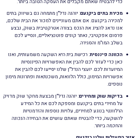
כדי להבטיח שאתם מקבלים את העסקה הטובה ביותר.
מכירת בתים ביקנעם
: יוהנה נדל"ן מתמחה גם בשיווק בתים
למכירה ביקנעם. אם אתם מעוניינים למכור את הבית שלכם,
אנו נדאג להציג את הנכס בצורה אטרקטיבית בשוק, נבצע
פרסום אפקטיבי, נאתר קונים פוטנציאליים, ונסייע לכם
בשלב המו"מ והסגירה.
הכוונה פיננסית
: רכישת בית היא השקעה משמעותית, ואנו
כאן כדי לעזור לכם להבין את האפשרויות הפיננסיות
המיועדות לכם. יועצי הנדל"ן שלנו יסייעו לכם להבין את
אפשרויות המימון, כולל הלוואות, משכנתאות ופתרונות מימון
נוספים.
בדיקות שוק ומחירים
: יוהנה נדל"ן מבצעת מחקר שוק מדויק
על מחירי בתים ביקנעם ומספקת לכם את כל המידע
הרלוונטי בנוגע למחירים, עלויות נוספות והזדמנויות
להשקעה, כדי להבטיח שאתם עושים את הבחירה הנכונה
והחכמה ביותר.
אזור הפעילות שלנו ביקנעם