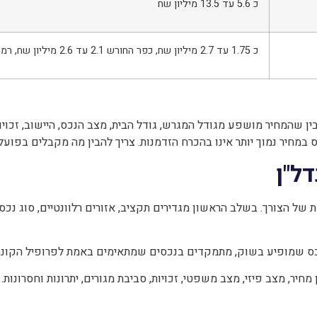
כ 5.6 עד 13.5 מיליון שח
כ 1.75 עד 2.7 מיליון שח, כפר החורש 2.1 עד 2.6 מיליון שח, רמת דוד 3.1 מיליון שח
שהמחיר מושפע מגודל המגרש, גודל הבית, מצב הנכס, היישוב, זכויות ה
נכס במחיר נמוך יותר אינו בהכרח הזדמנות. צריך להבין מה מקבלים בפוע
ל"ן
של הצורך. בשלב הראשון מגדירים תקציב, אזורים רלוונטיים, סוג נכ
ס שמופיע בשוק, מתמקדים בנכסים שמתאימים באמת לפרופיל הקונה. כך
ר, מצב פיזי, מצב משפטי, זכויות, סביבת מגורים, יתרונות וחסרונות.