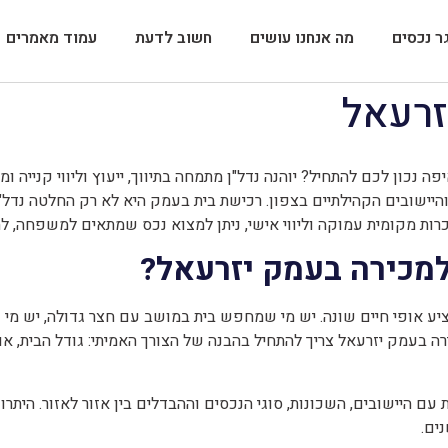
ר נכסים
מה אנחנו עושים
חשוב לדעת
עמוד מאמרים
זרעאל
 נכון לכם להתחיל? יוהנה נדל"ן מתמחה בתיווך, ייעוץ וליווי קנייה ו
ן והיישובים הקהילתיים בצפון. רכישת בית בעמק היא לא רק החלטה נדל"
כרות מקומית עמוקה וליווי אישי, ניתן למצוא נכס שמתאים למשפחה, ל
מכירה בעמק יזרעאל?
מציע אופי חיים שונה. יש מי שמחפש בית במושב עם חצר גדולה, יש מי
רה בעמק יזרעאל צריך להתחיל בהבנה של הצורך האמיתי: גודל הבית, או
ת עם היישובים, השכונות, סוגי הנכסים וההבדלים בין אזור לאזור. היתר
ים.