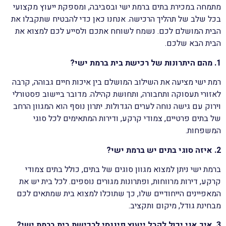
מתמחה במכירת בתים ברמת ישי ובסביבה, ומספקת ייעוץ מקצועי
בכל שלב של תהליך הרכישה. אנחנו כאן כדי להבטיח שתקבלו את
הבית המושלם לכם. נשמח לשוחח אתכם ולסייע לכם למצוא את
הבית הבא שלכם.
1. מהם היתרונות של רכישת בית ברמת ישי?
רמת ישי מציעה את השילוב המושלם בין איכות חיים גבוהה, קרבה
לאזורי תעסוקה ותחבורה, ותחושת קהילה. מדובר ביישוב פסטורלי
וירוק עם גישה נוחה לערים הגדולות. יתרון נוסף הוא המגוון הרחב
של בתים פרטיים, צמודי קרקע, ודירות המתאימים לכל סוגי
המשפחות.
2. איזה סוגי בתים יש ברמת ישי?
ברמת ישי ניתן למצוא מגוון סוגים של בתים, כולל בתים צמודי
קרקע, דירות מרווחות, ופתרונות מגורים נוספים. לכל בית יש את
המאפיינים הייחודיים שלו, כך שתוכלו למצוא בית שמתאים לכם
מבחינת גודל, מיקום ותקציב.
3. איך אני יכול לקבל ייעוץ פיננסי לרכישת בית ברמת ישי?