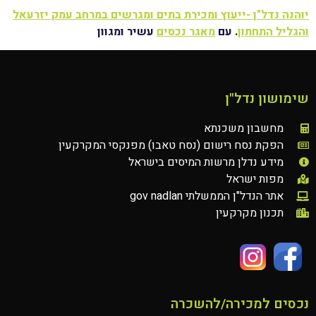
יוהנה נדל"ן -ייעוץ ומכירת בתים ומגרשים במרחב עמק יזרעאל
והגליל התחתון
. עם
מאגר נכסים
עשיר ומגוון
שימושון נדל"ן
מחשבון משכנתא
הפקת נסח רישום (נסח טאבו) מפנקסי המקרקעין
מידע נדלן מרשות המיסים בישראל
מפות ישראל
אתר הנדל"ן הממשלתי gov nadlan
תכנון מקרקעין
נכסים למכירה/להשכרה