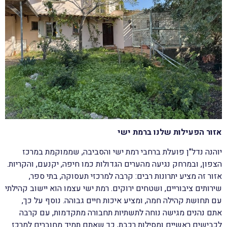
אזור הפעילות שלנו ברמת ישי
יוהנה נדל"ן פועלת ברחבי רמת ישי והסביבה, שממוקמת במרכז
הצפון, ובמרחק נגיעה מהערים הגדולות כמו חיפה, יקנעם, והקריות.
אזור זה מציע יתרונות רבים: קרבה למרכזי תעסוקה, בתי ספר,
שירותים ציבוריים, ושטחים ירוקים. רמת ישי עצמו הוא יישוב קהילתי
עם תחושת קהילה חמה, ומציע איכות חיים גבוהה. נוסף על כך,
אתם נהנים מגישה נוחה לתשתיות תחבורה מתקדמות, עם קרבה
לכבישים ראשיים ומסילות רכבת, כך שאתם תמיד מחוברים למרכז