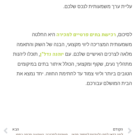
עליית ערך משמעותית לנכס שלכם.
רכישת בתים פרטיים למכירה
לסיכום,
היא החלטה
משמעותית המצריכה ליווי מקצועי, הבנה של השוק והתאמה
יוהנה נדל"ן
מלאה לצרכים האישיים שלכם. עם
, תוכלו ליהנות
מתהליך נעים, שקוף ומקצועי, הכולל איתור בתים במיקומים
הטובים ביותר וליווי צמוד עד לחתימת החוזה. יחד נמצא את
הבית המושלם עבורכם.
הקודם
הבא
למה כדאי לתת בלעדיות למתווך מקצועי?
משקים למכירה: השקעה חכמה בתחום החקלאות