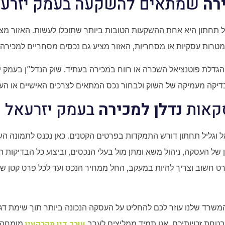
רה
שמתאים להשקעה בעמק יזרעאל
ל תחתון היא אחת ההשקעות הטובות ביותר שתוכלו לעשות. האזור מצי
טרות עסקיות או מסחריות, האזור מציע גם נכסים מסחריים למכירה 
 הגדלת פוטנציאל השכרה או רווח במכירה בעתיד. שוק הנדל"ן בעמק
בדיקה מעמיקה של השוק ולבחור נכס המתאים לצרכים האישיים או הע
סקאות
נדלן למכירה
בעמק יזרעאל וג
ל וגליל תחתון דורש התמקדות בפרטים הקטנים. כאן נכנס לתמונה הש
ון של העסקה, ניהול משא ומתן מול בעלי הנכסים, וביצוע כל הבדיק
ט חשוב וצריך להיות במעקב, החל ממחיר הנכס ועד לכל פרט קטן שנוג
שרד שלנו עוזר לכם להחליט על העסקה הנכונה ביותר תוך שימת דג
עורך דין מקרקעין
טחת זכויותיכם, אנו תמיד ממליצים לערב
מומחה ש