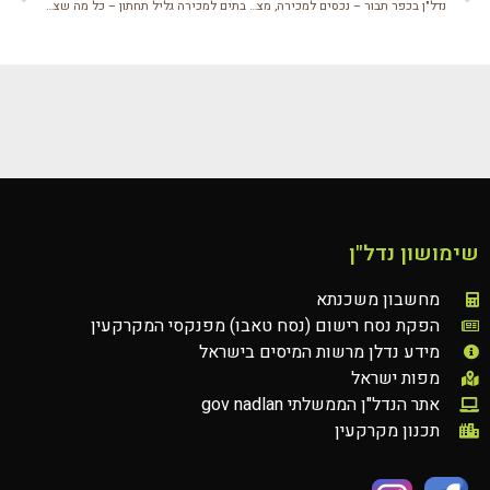
נדל"ן בכפר תבור – נכסים למכירה, מצא את הבית שלך היום
בתים למכירה גליל תחתון – כל מה שצריך לדעת לפני הקנייה
שימושון נדל"ן
מחשבון משכנתא
הפקת נסח רישום (נסח טאבו) מפנקסי המקרקעין
מידע נדלן מרשות המיסים בישראל
מפות ישראל
אתר הנדל"ן הממשלתי gov nadlan
תכנון מקרקעין