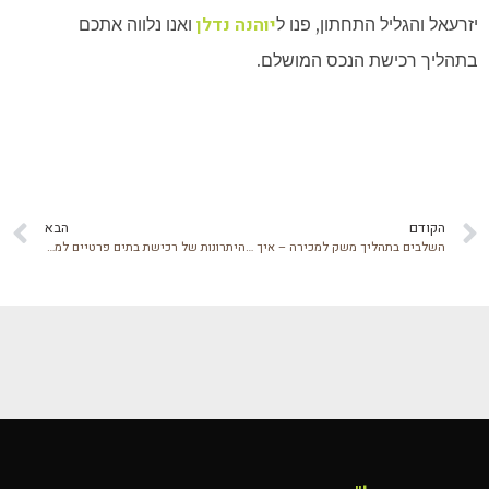
יוהנה נדלן
יזרעאל והגליל התחתון, פנו ל
ואנו נלווה אתכם
בתהליך רכישת הנכס המושלם.
הקודם
הבא
השלבים בתהליך משק למכירה – איך עושים את זה נכון?
היתרונות של רכישת בתים פרטיים למכירה – כל מה שצריך לדעת