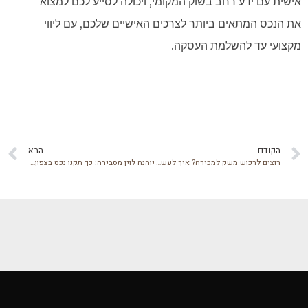
אישית עם ידע רחב בשוק המקומי, ויכולה לסייע לכם למצוא
את הנכס המתאים ביותר לצרכים האישיים שלכם, עם ליווי
מקצועי עד להשלמת העסקה.
הקודם
הבא
רוצים לרכוש משק למכירה? איך לעשות את זה נכון
יוהנה לוין מסבירה: כך תקנו נכס בצפון שמתאים בדיוק עבורכם