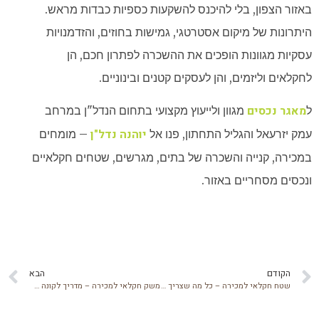
באזור הצפון, בלי להיכנס להשקעות כספיות כבדות מראש.
היתרונות של מיקום אסטרטגי, גמישות בחוזים, והזדמנויות
עסקיות מגוונות הופכים את ההשכרה לפתרון חכם, הן
לחקלאים וליזמים, והן לעסקים קטנים ובינוניים.
מאגר נכסים
ל
מגוון ולייעוץ מקצועי בתחום הנדל"ן במרחב
יוהנה נדל"ן
עמק יזרעאל והגליל התחתון, פנו אל
– מומחים
במכירה, קנייה והשכרה של בתים, מגרשים, שטחים חקלאיים
ונכסים מסחריים באזור.
הקודם
הבא
שטח חקלאי למכירה – כל מה שצריך לדעת על רכישת שטח חקלאי
משק חקלאי למכירה – מדריך לקונה המתחיל