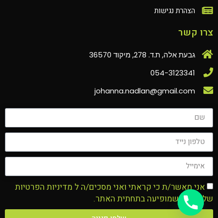
הצהרת נגישות
צרו קשר
גבעת אלה, ת.ד. 278, מיקוד 36570
054-3123341
johanna.nadlan@gmail.com‏
אני מאשר/ת כי קראתי ואני מסכים/ה ל
מדיניות הפרטיות
של האתר שמופיעה בתחתית האתר.