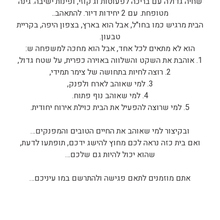
שחיה גדולה עם בריכה לפעוטות וג'קוזי, ופינות ישיבה. גינה
מטופחת. עם 2 יחידות דיור. להתאהב..
הבית מרגיש כמו בחו"ל, אבל הוא בארץ, בצפון היפה, בקריית
טבעון.
הוא לא מתאים לכל אחד, אבל הוא מחכה למשפחה ש:
1. אוהבת את השקט והשלווה באוירה כפרית, על שטח גדול,
2. רוצה לחיות בתחושה של צימר תמידי,
3. למי שאוהב לארח ולפנק,
4. למי שאוהב נוף פתוח.
5. למי שרוצה להפעיל את הבית כוילת אירוח יחודית.
ובקיצור למי שאוהב את החיים הטובים והמפנקים…
ואם בית כזה נראה לכם מחוץ להישג ידכם, תופתעו לדעת,
שהוא יכול להיות גם שלכם…
אתם מוזמנים לתאם פגישה ולהתרשם במו עיניכם…