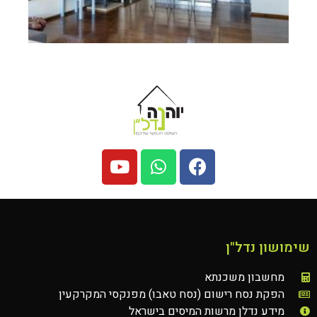
שימושון נדל"ן
מחשבון משכנתא
הפקת נסח רישום (נסח טאבו) מפנקסי המקרקעין
מידע נדלן מרשות המיסים בישראל