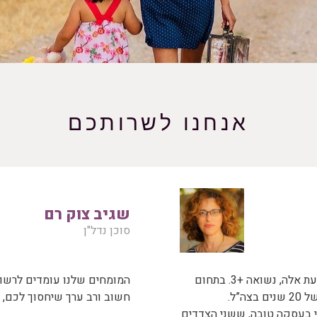
אנחנו לשרותכם
שגיב צוק רם
סוכן נדל"ן
שמי יוהנה, גרה בעמק יזרעאל בגבעת אלה, נשואה +3. בתחום
המומחים שלנו עומדים לרשות
הנדל”ן משנת 2010. לאחר שירות של 20 שנים בצה”ל.
חשוב ורב ערך שיחסוך לכם, 
י בעסקה טובה, ששני הצדדים