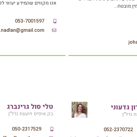
אנו מקווים שהמידע יעזור ל
מין מובטח…
053-7001597
a.nadlan@gmail.com
jo‏
טלי סול גרינברג
ון גדעוני
בק אופיס ויועצת נדל"ן
ת נדל"ן
052-2370722