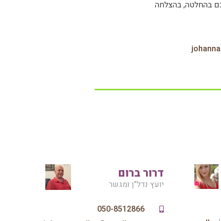
כם בהחלטה, בהצלחה
johann‏
דרור ברום
יועץ נדל"ן ומגשר
050-8512866