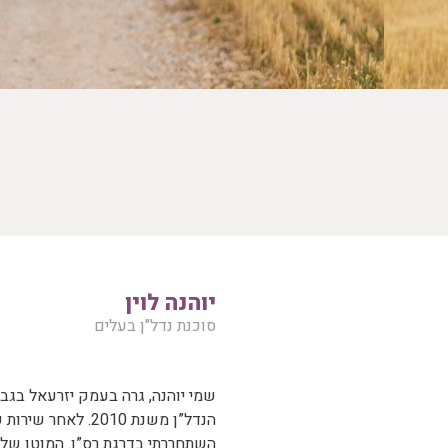
יוהנה לוין
סוכנת נדל"ן בעלים
השתחררתי בדרגת רס”ן. המוטו של