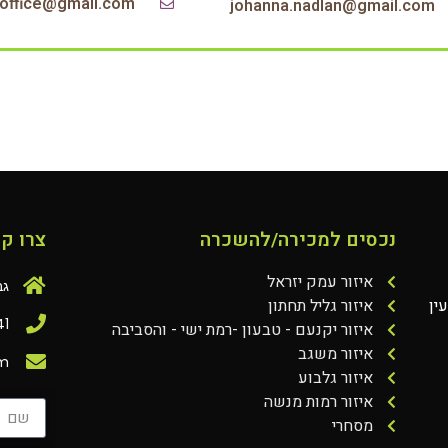
joffice@gmail.com
johanna.nadlan@gmail.com‏
נכסים למכירה/להשכרה
צרו ק
איזור עמק יזראל
גבעת
ין
איזור גליל תחתון
41
איזור יקנעם - טבעון -רמת ישי - והסביבה
איזור משגב
om
איזור גלבוע
איזור רמות מנשה
מסחרי