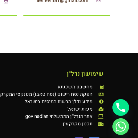
liellevin81@gmail.com
שימושון נדל"ן
מחשבון משכנתא
הפקת נסח רישום (נסח טאבו) מפנקסי המקרקע
מידע נדלן מרשות המיסים בישראל
מפות ישראל
אתר הנדל"ן הממשלתי gov nadlan
תכנון מקרקעין