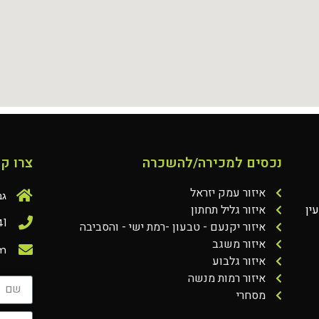
נכסים למכירה/להשכרה
צרו ק
איזור עמק יזראל
גבעת
ין
איזור גליל תחתון
41
איזור יקנעם - טבעון -רמת ישי - והסביבה
איזור משגב
om
איזור גלבוע
איזור רמות מנשה
מסחרי