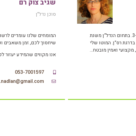
שגיב צוק רם
סוכן נדל"ן
שמי יוהנה, גרה בעמק יזרעאל בגבעת אלה, נשואה +3. בתחום הנדל”ן משנת
המומחים שלנו עומדים לרשות
 השתחררתי בדרגת רס”ן. המוטו שלי
שיחסוך לכם, זמן משאבים וכ
 מקצועי ואמין מובטח…
אנו מקווים שהמידע יעזור ל
053-7001597
a.nadlan@gmail.com