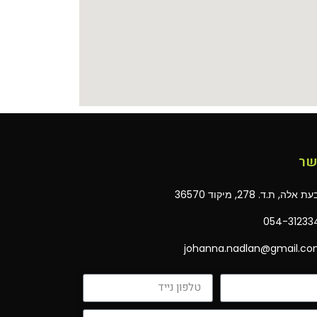
שר
 אלה, ת.ד. 278, מיקוד 36570
054-31233
johanna.nadlan@gmail.c‏