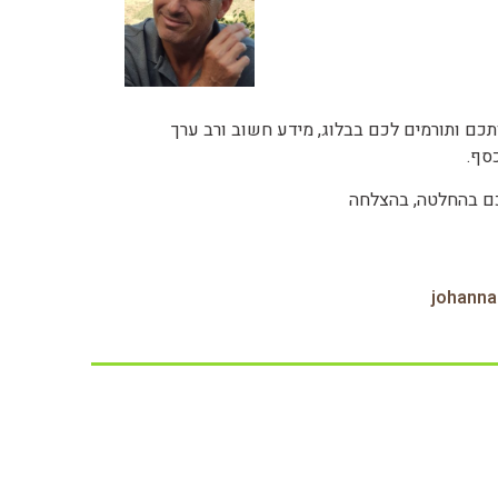
כם ותורמים לכם בבלוג, מידע חשוב ורב ערך
סף.
כם בהחלטה, בהצלחה
johann‏